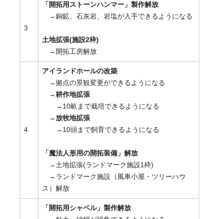
「開拓用ストーンハンマー」製作解放
→銅鉱、石灰岩、岩塩が入手できるようになる
3
土地拡張(施設2枠)
→開拓工房解放
アイランドホールの改築
→拠点の景観変更ができるようになる
→
耕作地拡張
→10畝まで栽培できるようになる
→
放牧地拡張
4
→10頭まで飼育できるようになる
「魔法人形用の開拓装備」解放
→土地拡張(ランドマーク施設1枠)
→ランドマーク施設（風車小屋・ツリーハウ
ス）解放
「開拓用シャベル」製作解放