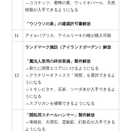
→ココナッツ、蜜蜂の巣、ウッドオパール、天然
樹脂が入手できるようになる
「ウソウソの泉」の建築許可書解放
11
アイルパプリカ、アイルリーキの種が購入可能
ランドマーク施設（アイランドガーデン）解放
「魔法人形用の砕岩装備」製作解放
→新たに洞窟エリアにいけるようになる
12
→グラナリーオフィスで「洞窟」を選択できるよ
うになる
→トモシビタケ、石炭、ソーダ水が入手できるよ
うになる
→スプリガンを捕獲できるようになる
「開拓用スチールハンマー」製作解放
→堆積岩、大理石、霊銀鉱、幻影石が入手できる
ようになる