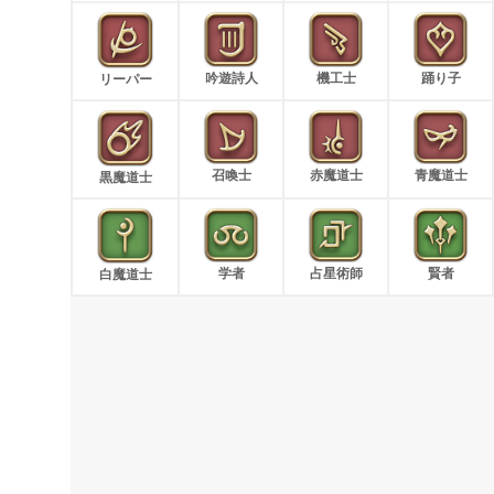
吟遊詩人
機工士
踊り子
リーパー
召喚士
赤魔道士
青魔道士
黒魔道士
学者
占星術師
賢者
白魔道士