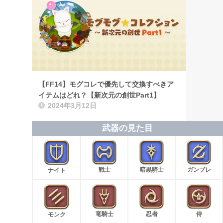
【FF14】モグコレで優先して交換すべきア
イテムはどれ？【新次元の創世Part1】
2024年3月12日
武器の見た目
戦士
暗黒騎士
ガンブレ
ナイト
竜騎士
忍者
侍
モンク