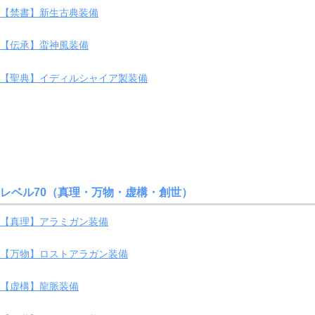
【禁書】新生古典装備
【伝承】蛮神風装備
【聖典】イディルシャイア製装備
レベル70（真理・万物・虚構・創世）
【真理】アラミガン装備
【万物】ロストアラガン装備
【虚構】龍脈装備