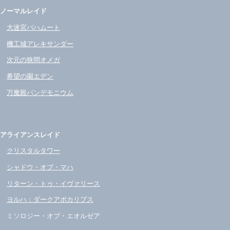
ノーマルレイド
大迷宮バハムート
機工城アレキサンダー
次元の狭間オメガ
希望の園エデン
万魔殿パンデモニウム
アライアンスレイド
クリスタルタワー
シャドウ・オブ・マハ
リターン・トゥ・イヴァリース
ヨルハ：ダークアポカリプス
ミソロジー・オブ・エオルゼア