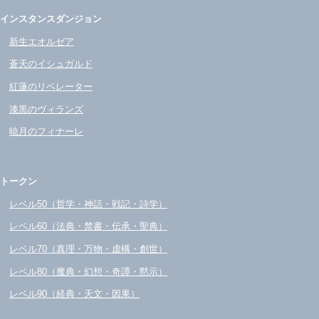
インスタンスダンジョン
新生エオルゼア
蒼天のイシュガルド
紅蓮のリベレーター
漆黒のヴィランズ
暁月のフィナーレ
トークン
レベル50（哲学・神話・戦記・詩学）
レベル60（法典・禁書・伝承・聖典）
レベル70（真理・万物・虚構・創世）
レベル80（魔典・幻想・奇譚・黙示）
レベル90（経典・天文・因果）