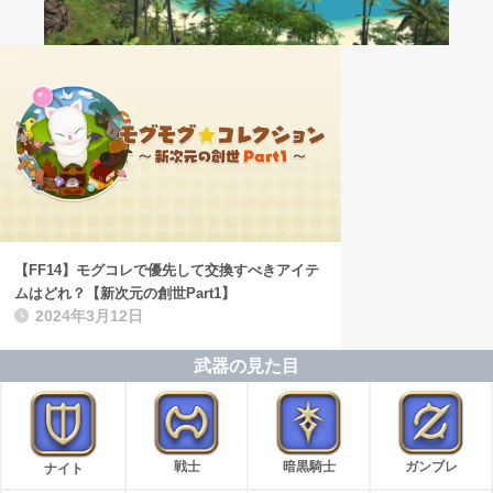
【FF14】モグコレで優先して交換すべきアイテ
ムはどれ？【新次元の創世Part1】
2024年3月12日
武器の見た目
戦士
暗黒騎士
ガンブレ
ナイト