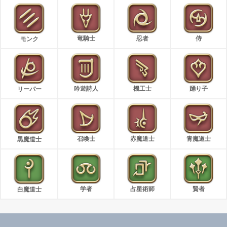
竜騎士
忍者
侍
モンク
吟遊詩人
機工士
踊り子
リーパー
召喚士
赤魔道士
青魔道士
黒魔道士
学者
占星術師
賢者
白魔道士