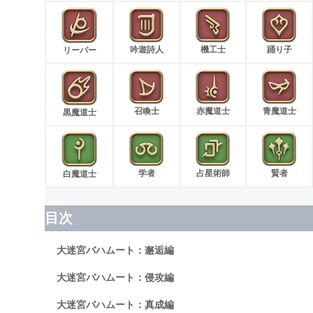
吟遊詩人
機工士
踊り子
リーパー
召喚士
赤魔道士
青魔道士
黒魔道士
学者
占星術師
賢者
白魔道士
目次
大迷宮バハムート：邂逅編
大迷宮バハムート：侵攻編
大迷宮バハムート：真成編