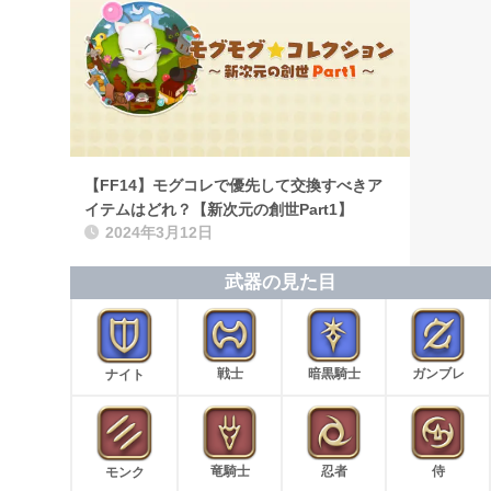
【FF14】モグコレで優先して交換すべきア
イテムはどれ？【新次元の創世Part1】
2024年3月12日
武器の見た目
戦士
暗黒騎士
ガンブレ
ナイト
竜騎士
忍者
侍
モンク