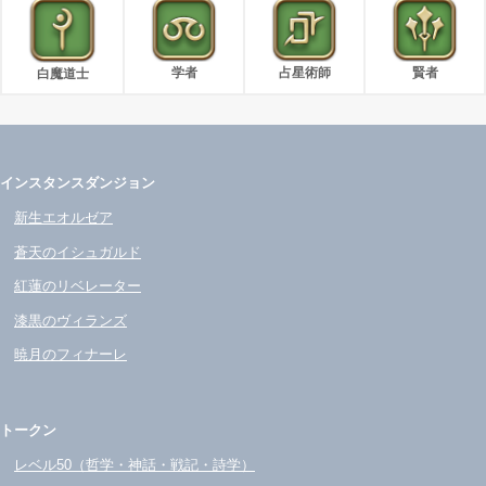
学者
占星術師
賢者
白魔道士
インスタンスダンジョン
新生エオルゼア
蒼天のイシュガルド
紅蓮のリベレーター
漆黒のヴィランズ
暁月のフィナーレ
トークン
レベル50（哲学・神話・戦記・詩学）