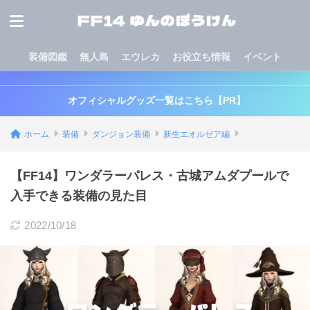
装備図鑑
無人島
エウレカ
お役立ち情報
イベント
オフィシャルグッズ一覧はこちら【PR】
ホーム
装備
ダンジョン装備
新生エオルゼア編
【FF14】ワンダラーパレス・古城アムダプールで
入手できる装備の見た目
2022/10/18