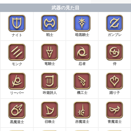
武器の見た目
戦士
暗黒騎士
ガンブレ
ナイト
竜騎士
忍者
侍
モンク
吟遊詩人
機工士
踊り子
リーパー
召喚士
赤魔道士
青魔道士
黒魔道士