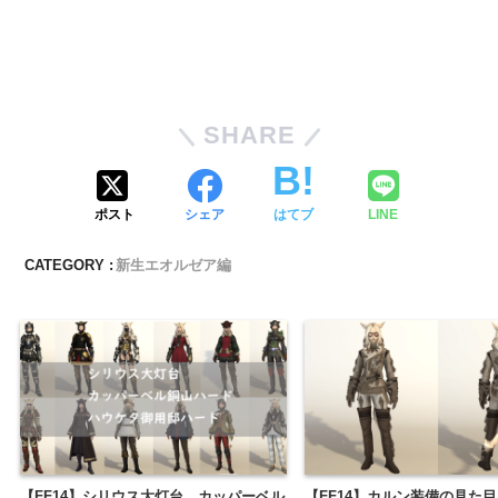
SHARE
ポスト
シェア
はてブ
LINE
CATEGORY :
新生エオルゼア編
【FF14】シリウス大灯台、カッパーベル
【FF14】カルン装備の見た