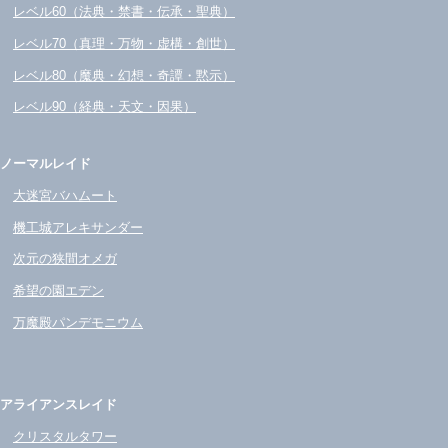
レベル60（法典・禁書・伝承・聖典）
レベル70（真理・万物・虚構・創世）
レベル80（魔典・幻想・奇譚・黙示）
レベル90（経典・天文・因果）
ノーマルレイド
大迷宮バハムート
機工城アレキサンダー
次元の狭間オメガ
希望の園エデン
万魔殿パンデモニウム
アライアンスレイド
クリスタルタワー