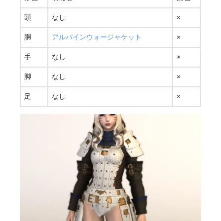
頭
なし
×
胴
アルパインウォージャケット
×
手
なし
×
脚
なし
×
足
なし
×