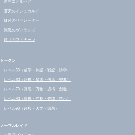
新生エオルゼア
蒼天のイシュガルド
紅蓮のリベレーター
漆黒のヴィランズ
暁月のフィナーレ
トークン
レベル50（哲学・神話・戦記・詩学）
レベル60（法典・禁書・伝承・聖典）
レベル70（真理・万物・虚構・創世）
レベル80（魔典・幻想・奇譚・黙示）
レベル90（経典・天文・因果）
ノーマルレイド