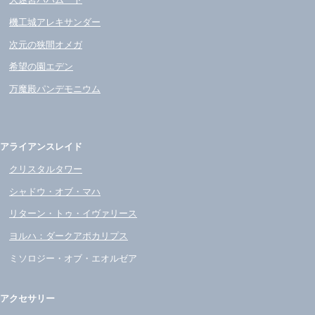
大迷宮バハムート
機工城アレキサンダー
次元の狭間オメガ
希望の園エデン
万魔殿パンデモニウム
アライアンスレイド
クリスタルタワー
シャドウ・オブ・マハ
リターン・トゥ・イヴァリース
ヨルハ：ダークアポカリプス
ミソロジー・オブ・エオルゼア
アクセサリー