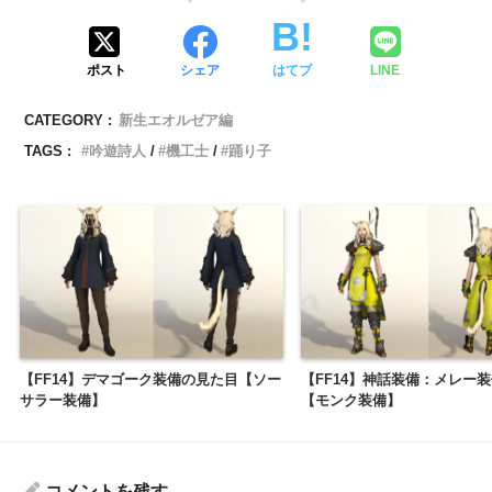
ポスト
シェア
はてブ
LINE
CATEGORY :
新生エオルゼア編
TAGS :
吟遊詩人
機工士
踊り子
【FF14】デマゴーク装備の見た目【ソー
【FF14】神話装備：メレー
サラー装備】
【モンク装備】
コメントを残す