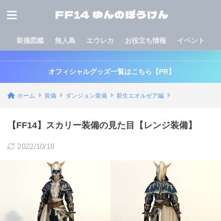
装備図鑑
無人島
エウレカ
お役立ち情報
イベント
オフィシャルグッズ一覧はこちら【PR】
ホーム
装備
ダンジョン装備
新生エオルゼア編
【FF14】スカリー装備の見た目【レンジ装備】
2022/10/18