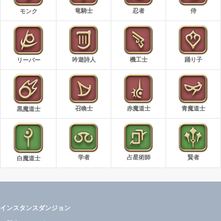
竜騎士
忍者
侍
モンク
吟遊詩人
機工士
踊り子
リーパー
召喚士
赤魔道士
青魔道士
黒魔道士
学者
占星術師
賢者
白魔道士
インスタンスダンジョン