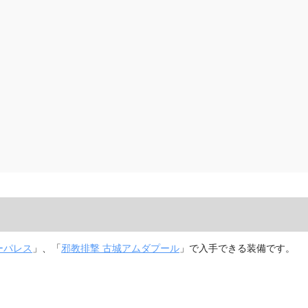
ーパレス
」、「
邪教排撃 古城アムダプール
」で入手できる装備です。