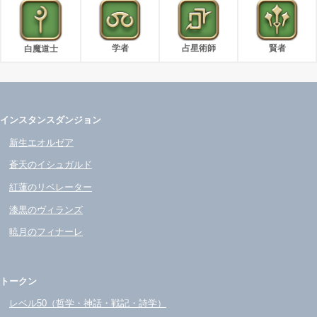
学者
占星術師
賢者
白魔道士
インスタンスダンジョン
新生エオルゼア
蒼天のイシュガルド
紅蓮のリベレーター
漆黒のヴィランズ
暁月のフィナーレ
トークン
レベル50（哲学・神話・戦記・詩学）