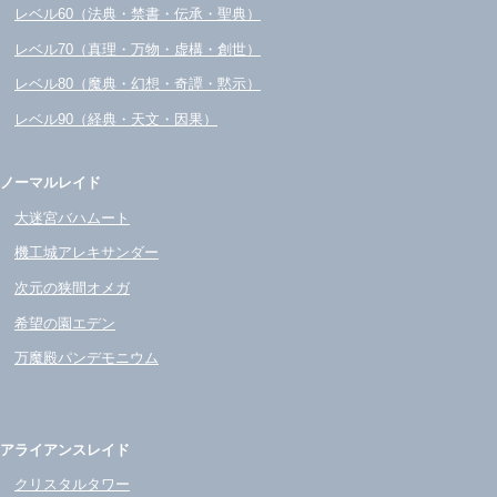
レベル60（法典・禁書・伝承・聖典）
レベル70（真理・万物・虚構・創世）
レベル80（魔典・幻想・奇譚・黙示）
レベル90（経典・天文・因果）
ノーマルレイド
大迷宮バハムート
機工城アレキサンダー
次元の狭間オメガ
希望の園エデン
万魔殿パンデモニウム
アライアンスレイド
クリスタルタワー