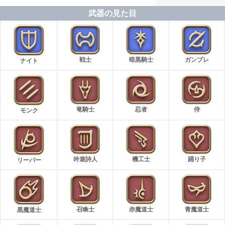
武器の見た目
戦士
暗黒騎士
ガンブレ
ナイト
竜騎士
忍者
侍
モンク
吟遊詩人
機工士
踊り子
リーパー
召喚士
赤魔道士
青魔道士
黒魔道士