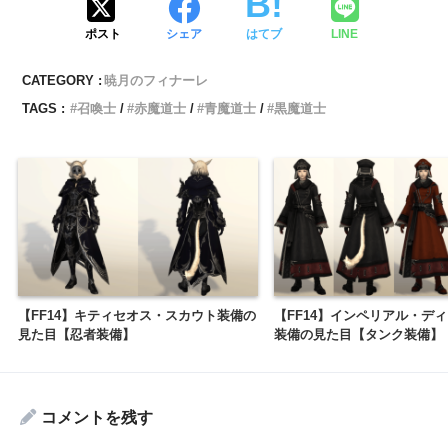
ポスト
シェア
はてブ
LINE
CATEGORY :
暁月のフィナーレ
TAGS :
召喚士
赤魔道士
青魔道士
黒魔道士
【FF14】キティセオス・スカウト装備の
【FF14】インペリアル・デ
見た目【忍者装備】
装備の見た目【タンク装備】
コメントを残す