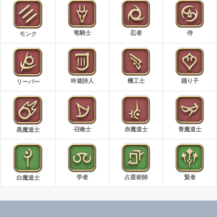
竜騎士
忍者
侍
モンク
吟遊詩人
機工士
踊り子
リーパー
召喚士
赤魔道士
青魔道士
黒魔道士
学者
占星術師
賢者
白魔道士