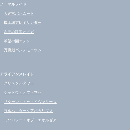
ノーマルレイド
大迷宮バハムート
機工城アレキサンダー
次元の狭間オメガ
希望の園エデン
万魔殿パンデモニウム
アライアンスレイド
クリスタルタワー
シャドウ・オブ・マハ
リターン・トゥ・イヴァリース
ヨルハ：ダークアポカリプス
ミソロジー・オブ・エオルゼア