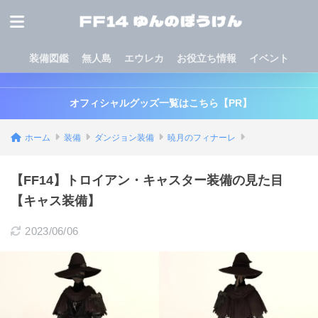
装備図鑑
無人島
エウレカ
お役立ち情報
イベント
オフィシャルグッズ一覧はこちら【PR】
ホーム
装備
ダンジョン装備
暁月のフィナーレ
【FF14】トロイアン・キャスター装備の見た目
【キャス装備】
2023/06/06