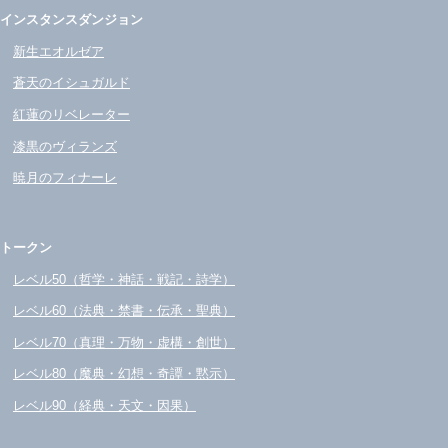
インスタンスダンジョン
新生エオルゼア
蒼天のイシュガルド
紅蓮のリベレーター
漆黒のヴィランズ
暁月のフィナーレ
トークン
レベル50（哲学・神話・戦記・詩学）
レベル60（法典・禁書・伝承・聖典）
レベル70（真理・万物・虚構・創世）
レベル80（魔典・幻想・奇譚・黙示）
レベル90（経典・天文・因果）