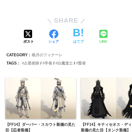
SHARE
ポスト
シェア
はてブ
LINE
CATEGORY :
暁月のフィナーレ
TAGS :
占星術師
学者
白魔道士
賢者
【FF14】ダーバー・スカウト装備の見た
【FF14】キティセオス・デ
目【忍者装備】
装備の見た目【タンク装備】