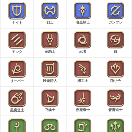
戦士
暗黒騎士
ガンブレ
ナイト
竜騎士
忍者
侍
モンク
吟遊詩人
機工士
踊り子
リーパー
召喚士
赤魔道士
青魔道士
黒魔道士