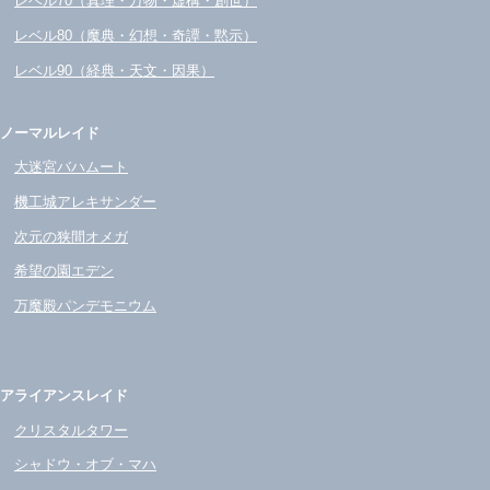
レベル70（真理・万物・虚構・創世）
レベル80（魔典・幻想・奇譚・黙示）
レベル90（経典・天文・因果）
ノーマルレイド
大迷宮バハムート
機工城アレキサンダー
次元の狭間オメガ
希望の園エデン
万魔殿パンデモニウム
アライアンスレイド
クリスタルタワー
シャドウ・オブ・マハ