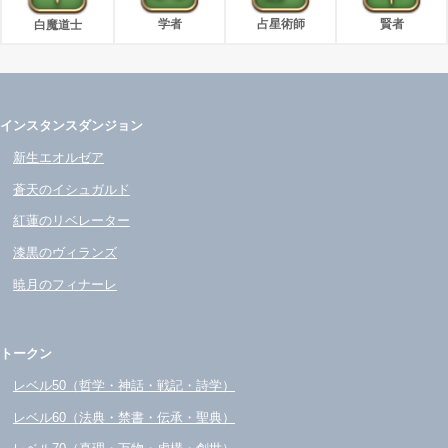
学者
占星術師
賢者
白魔道士
インスタンスダンジョン
新生エオルゼア
蒼天のイシュガルド
紅蓮のリベレーター
漆黒のヴィランズ
暁月のフィナーレ
トークン
レベル50（哲学・神話・戦記・詩学）
レベル60（法典・禁書・伝承・聖典）