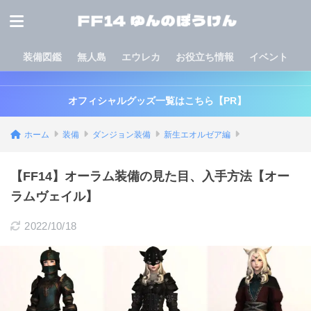
装備図鑑
無人島
エウレカ
お役立ち情報
イベント
オフィシャルグッズ一覧はこちら【PR】
ホーム
装備
ダンジョン装備
新生エオルゼア編
【FF14】オーラム装備の見た目、入手方法【オー
ラムヴェイル】
2022/10/18