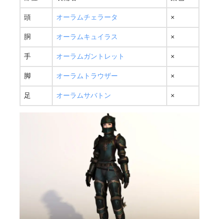
頭
オーラムチェラータ
×
胴
オーラムキュイラス
×
手
オーラムガントレット
×
脚
オーラムトラウザー
×
足
オーラムサバトン
×