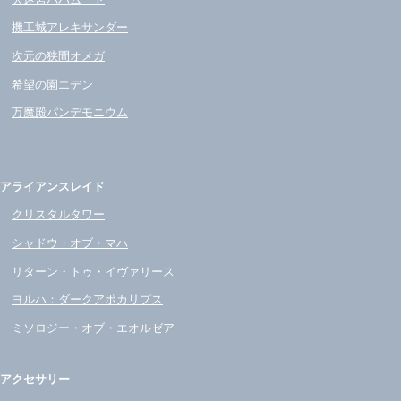
機工城アレキサンダー
次元の狭間オメガ
希望の園エデン
万魔殿パンデモニウム
アライアンスレイド
クリスタルタワー
シャドウ・オブ・マハ
リターン・トゥ・イヴァリース
ヨルハ：ダークアポカリプス
ミソロジー・オブ・エオルゼア
アクセサリー