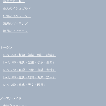
新生エオルゼア
蒼天のイシュガルド
紅蓮のリベレーター
漆黒のヴィランズ
暁月のフィナーレ
トークン
レベル50（哲学・神話・戦記・詩学）
レベル60（法典・禁書・伝承・聖典）
レベル70（真理・万物・虚構・創世）
レベル80（魔典・幻想・奇譚・黙示）
レベル90（経典・天文・因果）
ノーマルレイド
大迷宮バハムート