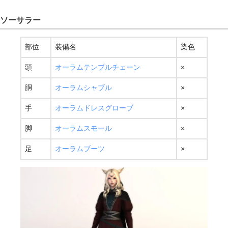
ソーサラー
部位
装備名
染色
頭
オーラムテンプルチェーン
×
胴
オーラムシャブル
×
手
オーラムドレスグローブ
×
脚
オーラムスモール
×
足
オーラムブーツ
×