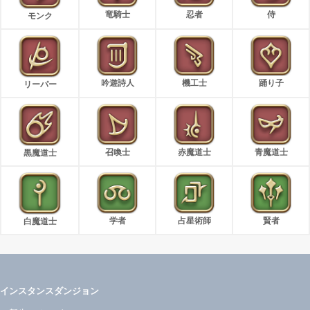
竜騎士
忍者
侍
モンク
吟遊詩人
機工士
踊り子
リーパー
召喚士
赤魔道士
青魔道士
黒魔道士
学者
占星術師
賢者
白魔道士
インスタンスダンジョン