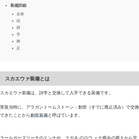
装備詳細
全身
頭
胴
手
脚
足
スカエウァ装備とは
スカエウァ装備は、詩学と交換して入手できる装備です。
実装当時に、アラガントームストーン：創世（すでに廃止済み）で交換
できたことから
創世装備
と呼ばています。
ラールガーズリーチのエンナや、クガネ のロウ ェナ商会の商人から交