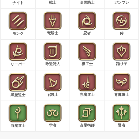
戦士
暗黒騎士
ガンブレ
ナイト
竜騎士
忍者
侍
モンク
吟遊詩人
機工士
踊り子
リーパー
召喚士
赤魔道士
青魔道士
黒魔道士
学者
占星術師
賢者
白魔道士