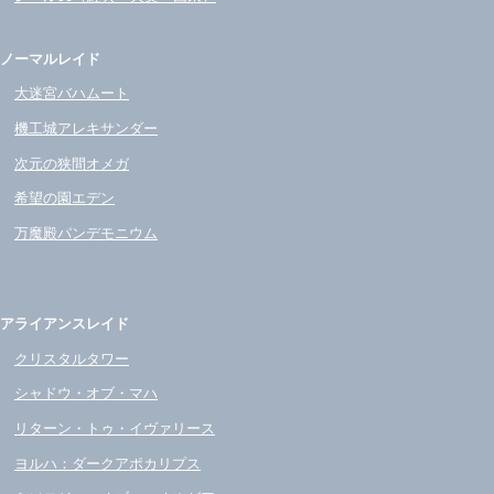
ノーマルレイド
大迷宮バハムート
機工城アレキサンダー
次元の狭間オメガ
希望の園エデン
万魔殿パンデモニウム
アライアンスレイド
クリスタルタワー
シャドウ・オブ・マハ
リターン・トゥ・イヴァリース
ヨルハ：ダークアポカリプス