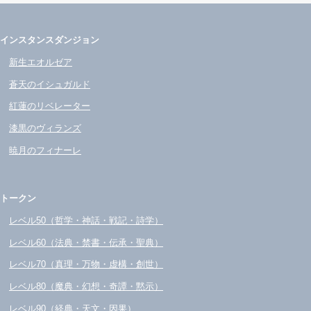
インスタンスダンジョン
新生エオルゼア
蒼天のイシュガルド
紅蓮のリベレーター
漆黒のヴィランズ
暁月のフィナーレ
トークン
レベル50（哲学・神話・戦記・詩学）
レベル60（法典・禁書・伝承・聖典）
レベル70（真理・万物・虚構・創世）
レベル80（魔典・幻想・奇譚・黙示）
レベル90（経典・天文・因果）