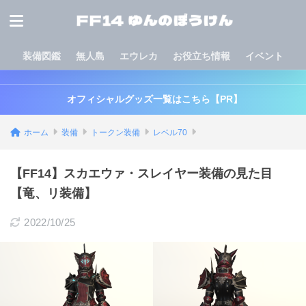
装備図鑑
無人島
エウレカ
お役立ち情報
イベント
オフィシャルグッズ一覧はこちら【PR】
ホーム
装備
トークン装備
レベル70
【FF14】スカエウァ・スレイヤー装備の見た目
【竜、リ装備】
2022/10/25