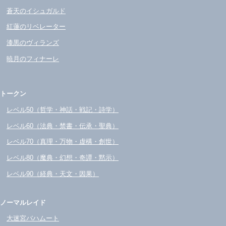
蒼天のイシュガルド
紅蓮のリベレーター
漆黒のヴィランズ
暁月のフィナーレ
トークン
レベル50（哲学・神話・戦記・詩学）
レベル60（法典・禁書・伝承・聖典）
レベル70（真理・万物・虚構・創世）
レベル80（魔典・幻想・奇譚・黙示）
レベル90（経典・天文・因果）
ノーマルレイド
大迷宮バハムート