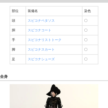
部位
装備名
染色
頭
スピコナペタソス
〇
胴
スピコナコート
〇
手
スピコナリストトーク
〇
脚
スピコナスカート
〇
足
スピコナシューズ
〇
全身