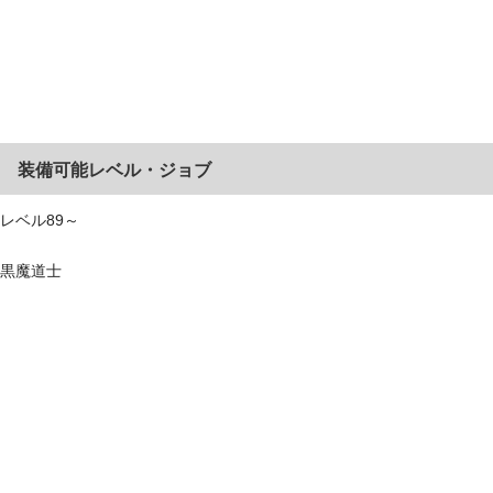
装備可能レベル・ジョブ
レベル89～
黒魔道士