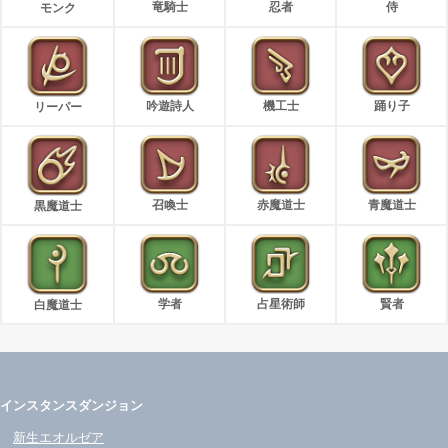
竜騎士
忍者
侍
モンク
吟遊詩人
機工士
踊り子
リーパー
召喚士
赤魔道士
青魔道士
黒魔道士
学者
占星術師
賢者
白魔道士
インスタンスダンジョン
新生エオルゼア