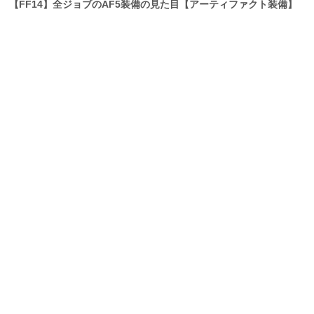
【FF14】全ジョブのAF5装備の見た目【アーティファクト装備】