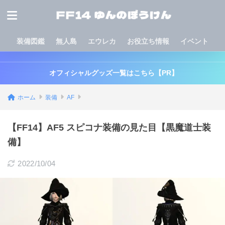
装備図鑑
無人島
エウレカ
お役立ち情報
イベント
オフィシャルグッズ一覧はこちら【PR】
ホーム
装備
AF
【FF14】AF5 スピコナ装備の見た目【黒魔道士装
備】
2022/10/04