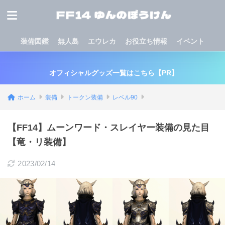
装備図鑑
無人島
エウレカ
お役立ち情報
イベント
オフィシャルグッズ一覧はこちら【PR】
ホーム
装備
トークン装備
レベル90
【FF14】ムーンワード・スレイヤー装備の見た目
【竜・リ装備】
2023/02/14