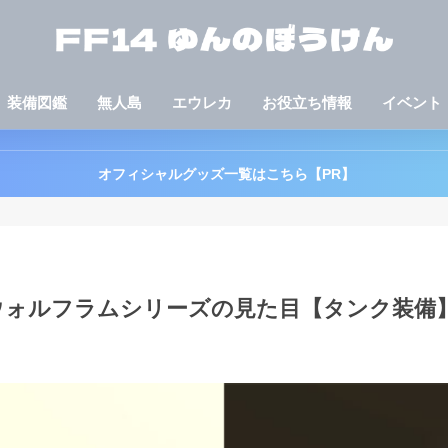
装備図鑑
無人島
エウレカ
お役立ち情報
イベント
オフィシャルグッズ一覧はこちら【PR】
ィウォルフラムシリーズの見た目【タンク装備