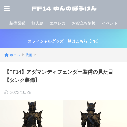
装備図鑑
無人島
エウレカ
お役立ち情報
イベント
オフィシャルグッズ一覧はこちら【PR】
ホーム
装備
【FF14】アダマンディフェンダー装備の見た目
【タンク装備】
2022/10/28