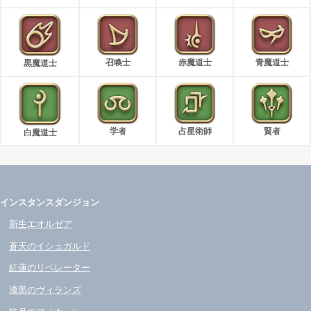
召喚士
赤魔道士
青魔道士
黒魔道士
学者
占星術師
賢者
白魔道士
インスタンスダンジョン
新生エオルゼア
蒼天のイシュガルド
紅蓮のリベレーター
漆黒のヴィランズ