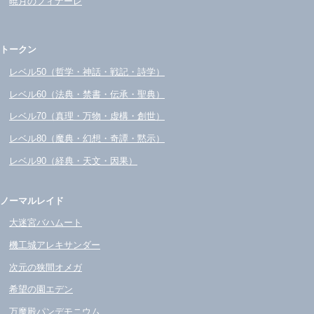
暁月のフィナーレ
トークン
レベル50（哲学・神話・戦記・詩学）
レベル60（法典・禁書・伝承・聖典）
レベル70（真理・万物・虚構・創世）
レベル80（魔典・幻想・奇譚・黙示）
レベル90（経典・天文・因果）
ノーマルレイド
大迷宮バハムート
機工城アレキサンダー
次元の狭間オメガ
希望の園エデン
万魔殿パンデモニウム