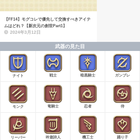
【FF14】モグコレで優先して交換すべきアイテ
ムはどれ？【新次元の創世Part1】
2024年3月12日
武器の見た目
戦士
暗黒騎士
ガンブレ
ナイト
竜騎士
忍者
侍
モンク
吟遊詩人
機工士
踊り子
リーパー