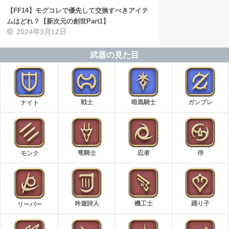
【FF14】モグコレで優先して交換すべきアイテ
ムはどれ？【新次元の創世Part1】
2024年3月12日
武器の見た目
戦士
暗黒騎士
ガンブレ
ナイト
竜騎士
忍者
侍
モンク
吟遊詩人
機工士
踊り子
リーパー