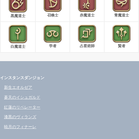
召喚士
赤魔道士
青魔道士
黒魔道士
学者
占星術師
賢者
白魔道士
インスタンスダンジョン
新生エオルゼア
蒼天のイシュガルド
紅蓮のリベレーター
漆黒のヴィランズ
暁月のフィナーレ