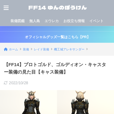
装備図鑑
無人島
エウレカ
お役立ち情報
イベント
オフィシャルグッズ一覧はこちら【PR】
ホーム
装備
レイド装備
機工城アレキサンダー
【FF14】プロトゴルド、ゴルディオン・キャスタ
ー装備の見た目【キャス装備】
2022/10/28