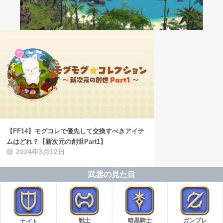
【FF14】モグコレで優先して交換すべきアイテ
ムはどれ？【新次元の創世Part1】
2024年3月12日
武器の見た目
戦士
暗黒騎士
ガンブレ
ナイト