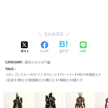
SHARE
ポスト
シェア
はてブ
LINE
CATEGORY :
新生エオルゼア編
TAGS :
ガンブレイカー
ナイト
モンク
リーパー
侍
吟遊詩人
忍者
戦士
暗黒騎士
機工士
竜騎士
踊り子