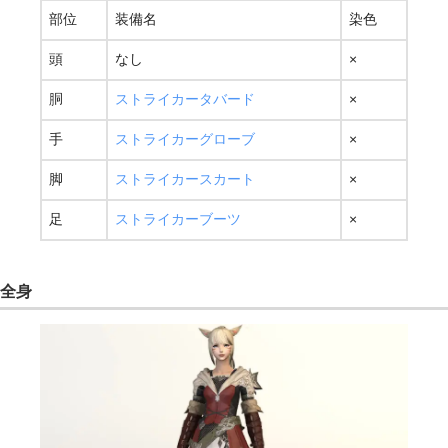
部位
装備名
染色
頭
なし
×
胴
ストライカータバード
×
手
ストライカーグローブ
×
脚
ストライカースカート
×
足
ストライカーブーツ
×
全身