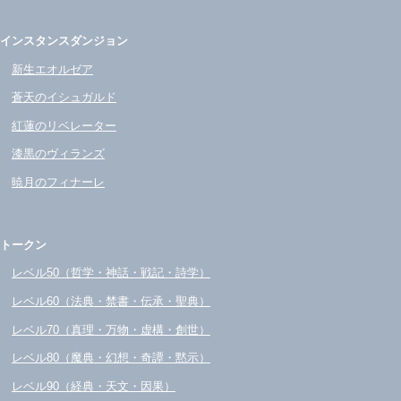
インスタンスダンジョン
新生エオルゼア
蒼天のイシュガルド
紅蓮のリベレーター
漆黒のヴィランズ
暁月のフィナーレ
トークン
レベル50（哲学・神話・戦記・詩学）
レベル60（法典・禁書・伝承・聖典）
レベル70（真理・万物・虚構・創世）
レベル80（魔典・幻想・奇譚・黙示）
レベル90（経典・天文・因果）