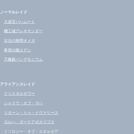
ノーマルレイド
大迷宮バハムート
機工城アレキサンダー
次元の狭間オメガ
希望の園エデン
万魔殿パンデモニウム
アライアンスレイド
クリスタルタワー
シャドウ・オブ・マハ
リターン・トゥ・イヴァリース
ヨルハ：ダークアポカリプス
ミソロジー・オブ・エオルゼア