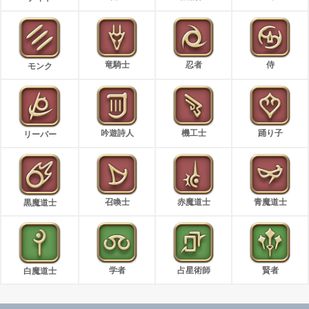
竜騎士
忍者
侍
モンク
吟遊詩人
機工士
踊り子
リーパー
召喚士
赤魔道士
青魔道士
黒魔道士
学者
占星術師
賢者
白魔道士