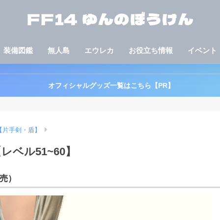
装備図鑑
無人島
エウレカ
お役立ち情報
イベント
オフィシャルグッズ一覧はこちら【PR】
【片手剣・盾】
ベル51~60】
店売）