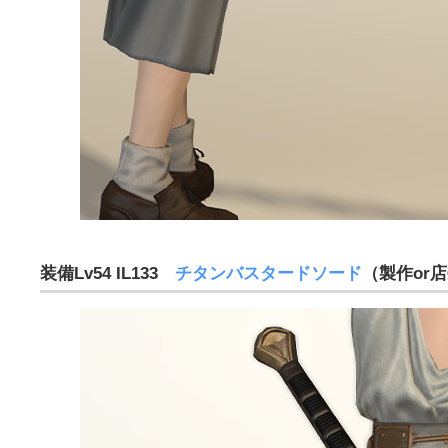
装備Lv54 IL133
チタンバスタードソード
（製作or