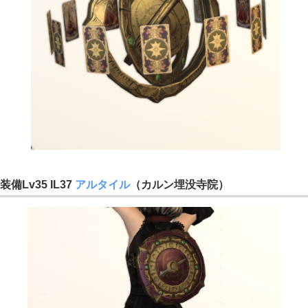
装備Lv35 IL37
アルタイ
ル
（カルン埋没寺院）